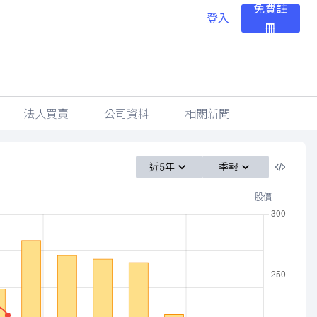
免費註
登入
冊
法人買賣
公司資料
相關新聞
近5年
季報