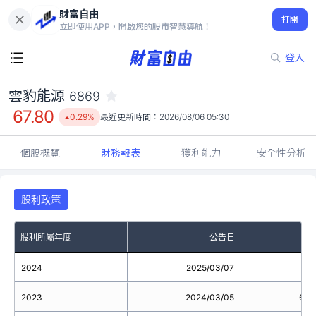
財富自由
雲豹能源 6869
打開
67.80
0.29%
立即使用APP，開啟您的股市智慧導航！
登入
雲豹能源
6869
67.80
0.29%
最近更新時間：
2026/08/06 05:30
個股概覽
財務報表
獲利能力
安全性分析
股利政策
股利所屬年度
公告日
2024
2025/03/07
2023
2024/03/05
6.1