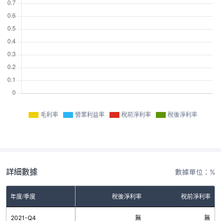
毛利率
營業利益率
稅前淨利率
稅後淨利率
詳細數據
數據單位：%
率
年度/季度
營業利益率
稅後淨利率
稅前淨利率
無
2021-Q4
無
無
無