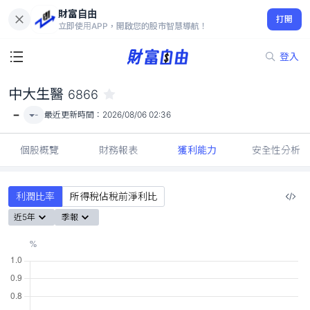
財富自由
中大生醫 6866
打開
-
立即使用APP，開啟您的股市智慧導航！
登入
中大生醫
6866
-
-
最近更新時間：
2026/08/06 02:36
個股概覽
財務報表
獲利能力
安全性分析
利潤比率
所得稅佔稅前淨利比
近5年
季報