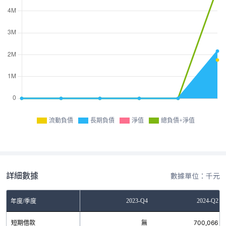
流動負債
長期負債
淨值
總負債+淨值
詳細數據
數據單位：千元
-Q4
2023-Q2
2023-Q4
2024-Q2
年度/季度
無
短期借款
無
無
700,066