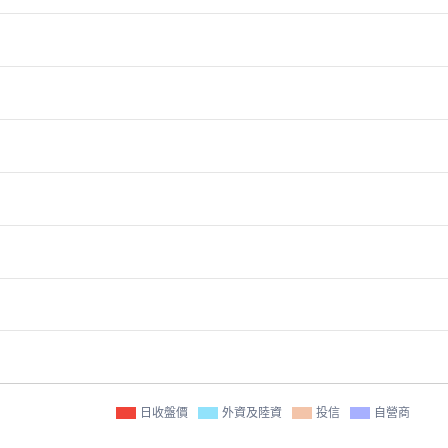
日收盤價
外資及陸資
投信
自營商