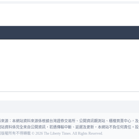
料來源：本網站資料來源係根據台灣證券交易所、公開資訊觀測站、櫃檯買賣中心，及
網站資料係完全來自公開資訊，若遇傳輸中斷、延遲及更新，本網站不負任何責任。投
報版權所有不得轉載
©
2026
The Liberty Times. All Rights Reserved.