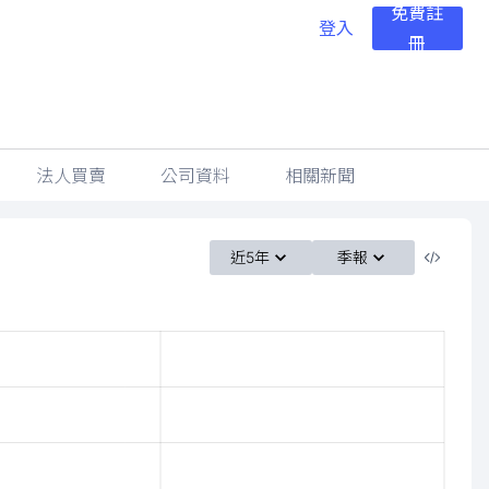
免費註
登入
冊
法人買賣
公司資料
相關新聞
近5年
季報