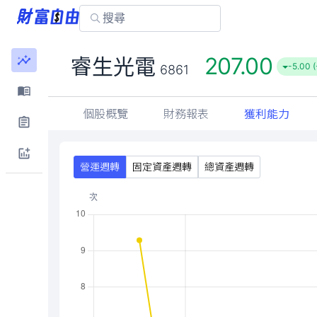
207.00
睿生光電
-5.00 
6861
個股概覽
財務報表
獲利能力
營運週轉
固定資產週轉
總資產週轉