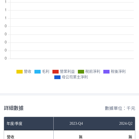
營收
毛利
營業利益
稅前淨利
稅後淨利
母公司業主淨利
詳細數據
數據單位：千元
2023-Q2
2023-Q4
2024-Q2
年度/季度
營收
無
無
無