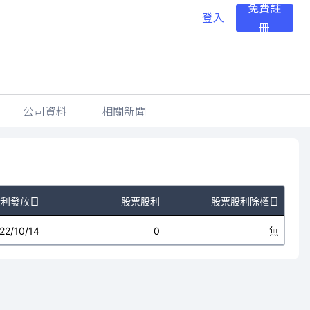
免費註
登入
冊
公司資料
相關新聞
股利發放日
股票股利
股票股利除權日
22/10/14
0
無