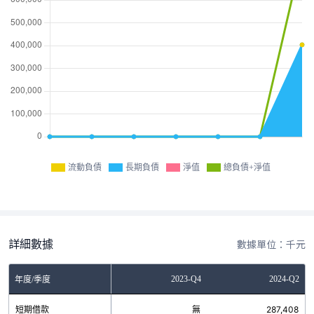
流動負債
長期負債
淨值
總負債+淨值
詳細數據
數據單位：千元
Q4
2023-Q2
2023-Q4
2024-Q2
年度/季度
無
短期借款
無
無
287,408