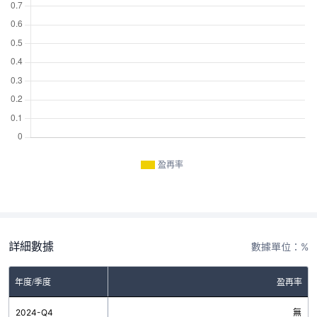
盈再率
詳細數據
數據單位：%
年度/季度
盈再率
2024-Q4
無