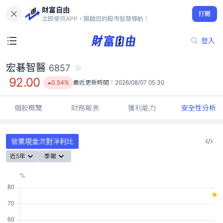
財富自由
宏碁智醫 6857
打開
92.00
0.54%
立即使用APP，開啟您的股市智慧導航！
登入
宏碁智醫
6857
92.00
0.54%
最近更新時間：
2026/08/07 05:30
個股概覽
財務報表
獲利能力
安全性分析
營業現金流對淨利比
近5年
季報