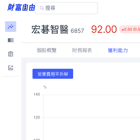
92.00
宏碁智醫
0.50 (0.
6857
個股概覽
財務報表
獲利能力
營業費用率拆解