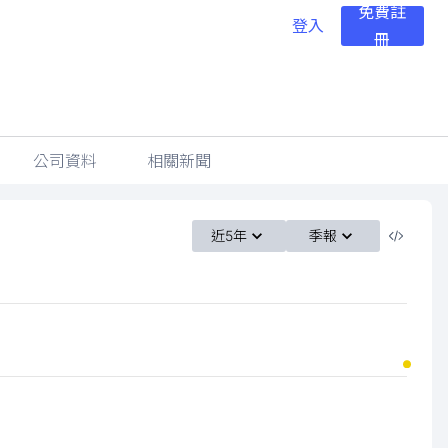
免費註
登入
冊
公司資料
相關新聞
近5年
季報