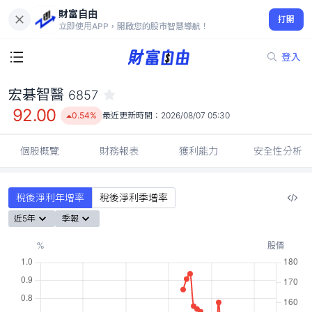
財富自由
宏碁智醫 6857
打開
92.00
0.54%
立即使用APP，開啟您的股市智慧導航！
登入
宏碁智醫
6857
92.00
0.54%
最近更新時間：
2026/08/07 05:30
個股概覽
財務報表
獲利能力
安全性分析
稅後淨利年增率
稅後淨利季增率
近5年
季報