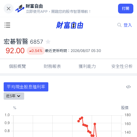
財富自由
宏碁智醫 6857
打開
92.00
0.54%
立即使用APP，開啟您的股市智慧導航！
登入
宏碁智醫
6857
92.00
0.54%
最近更新時間：
2026/08/07 05:30
個股概覽
財務報表
獲利能力
安全性分析
平均現金股息殖利率
近5年