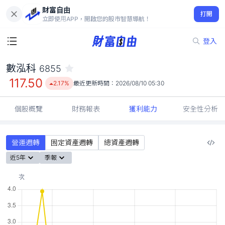
財富自由
數泓科 6855
打開
117.50
2.17%
立即使用APP，開啟您的股市智慧導航！
登入
數泓科
6855
117.50
2.17%
最近更新時間：
2026/08/10 05:30
個股概覽
財務報表
獲利能力
安全性分析
營運週轉
固定資產週轉
總資產週轉
近5年
季報