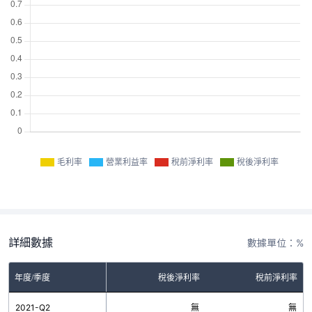
毛利率
營業利益率
稅前淨利率
稅後淨利率
詳細數據
數據單位：%
率
年度/季度
營業利益率
稅後淨利率
稅前淨利率
無
2021-Q2
無
無
無