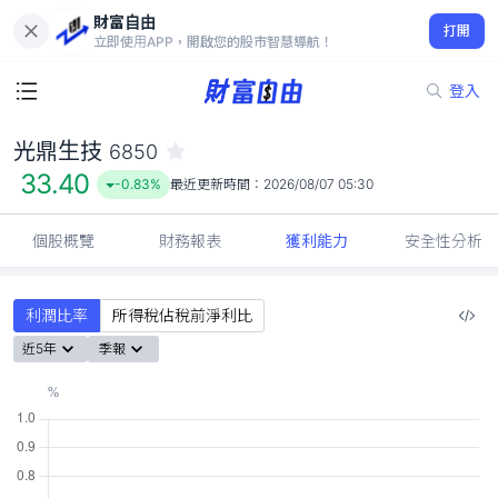
財富自由
光鼎生技 6850
打開
33.40
-0.83%
立即使用APP，開啟您的股市智慧導航！
登入
光鼎生技
6850
33.40
-0.83%
最近更新時間：
2026/08/07 05:30
個股概覽
財務報表
獲利能力
安全性分析
利潤比率
所得稅佔稅前淨利比
近5年
季報