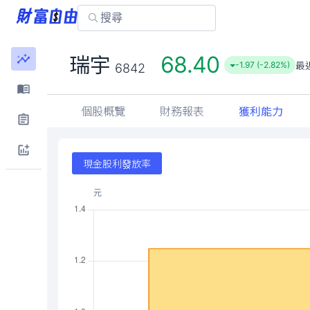
68.40
瑞宇
最
-1.97 (-2.82%)
6842
個股概覽
財務報表
獲利能力
現金股利發放率