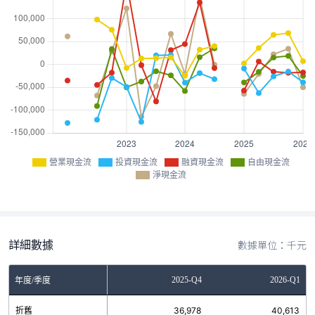
營業現金流
投資現金流
融資現金流
自由現金流
淨現金流
詳細數據
數據單位：千元
Q2
2025-Q3
2025-Q4
2026-Q1
年度/季度
8
折舊
35,097
36,978
40,613