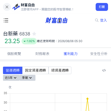
財富自由
台新藥 6838
打開
23.25
-1.92%
立即使用APP，開啟您的股市智慧導航！
登入
台新藥
6838
23.25
-1.92%
最近更新時間：
2026/08/06 05:30
個股概覽
財務報表
獲利能力
安全性分析
營運週轉
固定資產週轉
總資產週轉
近5年
季報