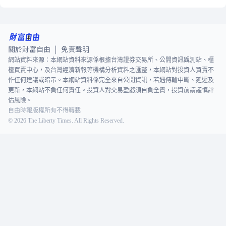
關於財富自由
免責聲明
|
網站資料來源：本網站資料來源係根據台灣證券交易所、公開資訊觀測站、櫃
檯買賣中心，及台灣經濟新報等機構分析資料之匯整，本網站對投資人買賣不
作任何建議或暗示。本網站資料係完全來自公開資訊，若遇傳輸中斷、延遲及
更新，本網站不負任何責任。投資人對交易盈虧須自負全責，投資前請謹慎評
估風險。
自由時報版權所有不得轉載
©
2026
The Liberty Times. All Rights Reserved.