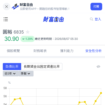
財富自由
圓裕 6835
打開
30.90
-1.29%
立即使用APP，開啟您的股市智慧導航！
登入
圓裕
6835
30.90
-1.29%
最近更新時間：
2026/08/07 05:30
個股概覽
財務報表
獲利能力
安全性分析
負債比率
長期資金佔固定資產比率
近5年
季報