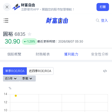
財富自由
圓裕 6835
打開
30.90
-1.29%
立即使用APP，開啟您的股市智慧導航！
登入
圓裕
6835
30.90
-1.29%
最近更新時間：
2026/08/07 05:30
個股概覽
財務報表
獲利能力
安全性分析
單季ROE/ROA
近四季ROE/ROA
近5年
季報