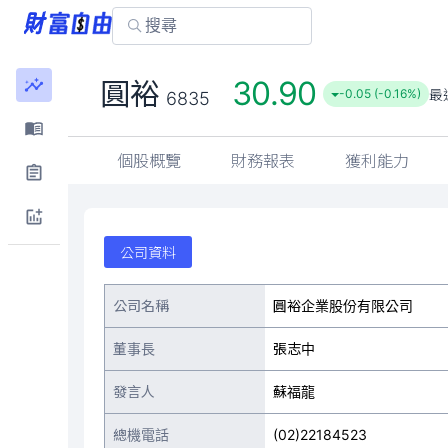
30.90
圓裕
最
-0.05 (-0.16%)
6835
個股概覽
財務報表
獲利能力
公司資料
公司名稱
圓裕企業股份有限公司
董事長
張志中
發言人
蘇福龍
總機電話
(02)22184523