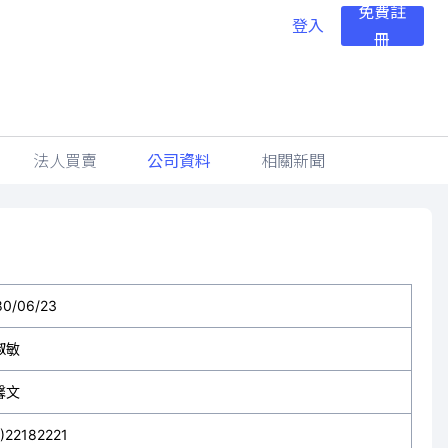
免費註
登入
冊
法人買賣
公司資料
相關新聞
80/06/23
淑敏
馨文
2)22182221