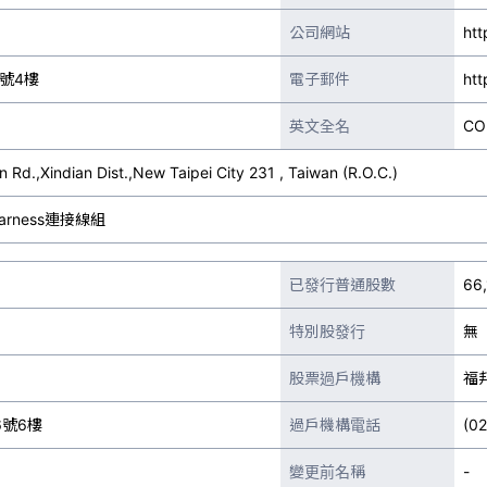
公司網站
htt
號4樓
電子郵件
htt
英文全名
CO
n Rd.,Xindian Dist.,New Taipei City 231 , Taiwan (R.O.C.)
arness連接線組
已發行普通股數
66,
特別股發行
無
股票過戶機構
福
號6樓
過戶機構電話
(0
變更前名稱
-