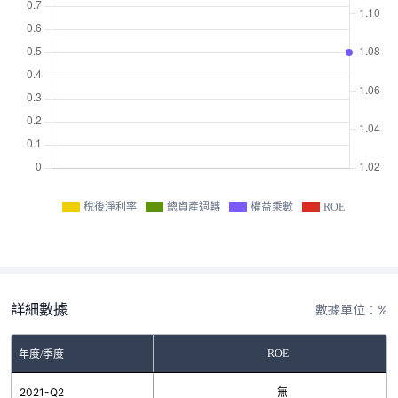
稅後淨利率
總資產週轉
權益乘數
ROE
詳細數據
數據單位：%
ROE
年度/季度
2021-Q2
無