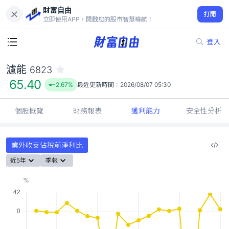
財富自由
濾能 6823
打開
65.40
-2.67%
立即使用APP，開啟您的股市智慧導航！
登入
濾能
6823
65.40
-2.67%
最近更新時間：
2026/08/07 05:30
個股概覽
財務報表
獲利能力
安全性分析
業外收支佔稅前淨利比
近5年
季報