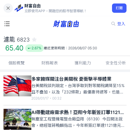
財富自由
濾能 6823
打開
65.40
-2.67%
立即使用APP，開啟您的股市智慧導航！
登入
濾能
6823
65.40
-2.67%
最近更新時間：
2026/08/07 05:30
個股概覽
財務報表
獲利能力
安全性分析
多家韓媒關注台美關稅 憂衝擊半導體業
台美關稅談判敲定，台灣爭取到對等關稅調降至15%
且不疊加，以及「232條款」最優惠待遇等，也是全
球首個取得美232條款關稅優惠國家。這樣的談判成
2026/01/17・00:32
果也引發國際關注，南韓媒體也對此進行報導，由於
與台灣半導體產業有競爭關係，擔心韓國半導體展業
AI帶動建廠需求熱！亞翔今年新簽訂單1121億 97％來自半導體業
會受到影響，多家韓媒也關注，去年美韓協議的「最
無塵室工程暨機電整合廠亞翔（6139）今召開法說
惠國待遇」原則，還
會，總經理蔣曉麟指出，今年新簽訂單達1121億元，