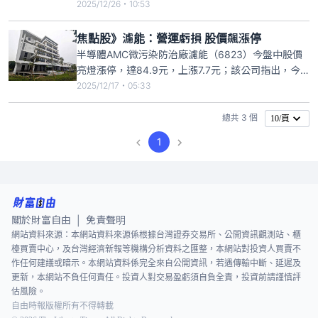
創近五年新高，區域分佈以東協佔84%為最大宗，產
2025/12/26・10:53
業分佈以半導體佔97%最高，新簽訂單幾乎皆來自半
導體，公共工程（如捷運、機場）接案較少。在建工
焦點股》濾能：營運虧損 股價飆漲停
程合約金額累計達1753億元，也創近五年新高，其
半導體AMC微污染防治廠濾能（6823）今盤中股價
中，區域分佈
亮燈漲停，達84.9元，上漲7.7元；該公司指出，今
年第3季營運轉虧損，但前3季每股稅後虧損3.36
2025/12/17・05:33
元，目前10、11月合併營收合計為新台幣1.16億元，
以目前訂單出貨狀況來看，第4季合併營收約較季減
總共 3 個
10/頁
約1成。
1
關於財富自由
免責聲明
|
網站資料來源：本網站資料來源係根據台灣證券交易所、公開資訊觀測站、櫃
檯買賣中心，及台灣經濟新報等機構分析資料之匯整，本網站對投資人買賣不
作任何建議或暗示。本網站資料係完全來自公開資訊，若遇傳輸中斷、延遲及
更新，本網站不負任何責任。投資人對交易盈虧須自負全責，投資前請謹慎評
估風險。
自由時報版權所有不得轉載