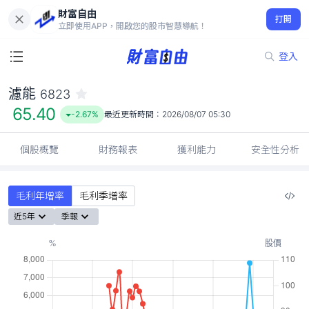
財富自由
濾能 6823
打開
65.40
-2.67%
立即使用APP，開啟您的股市智慧導航！
登入
濾能
6823
65.40
-2.67%
最近更新時間：
2026/08/07 05:30
個股概覽
財務報表
獲利能力
安全性分析
毛利年增率
毛利季增率
近5年
季報