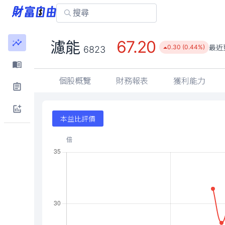
67.20
濾能
最近
0.30 (0.44%)
6823
個股概覽
財務報表
獲利能力
本益比評價