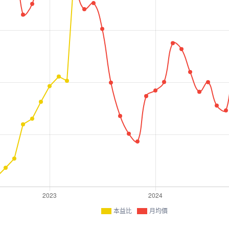
本益比
月均價