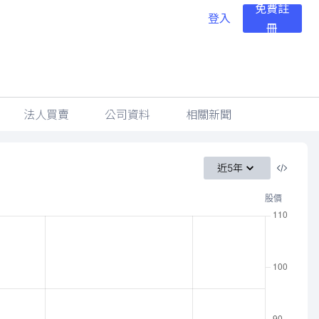
免費註
登入
冊
法人買賣
公司資料
相關新聞
近5年