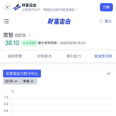
財富自由
眾智 6819
打開
38.10
-0.54%
立即使用APP，開啟您的股市智慧導航！
登入
眾智
6819
38.10
-0.54%
最近更新時間：
2026/08/06 05:30
個股概覽
財務報表
獲利能力
安全性分析
營業現金流對淨利比
近5年
季報