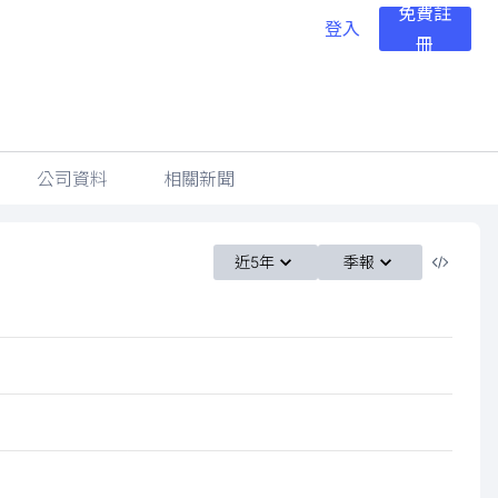
免費註
登入
冊
公司資料
相關新聞
近5年
季報