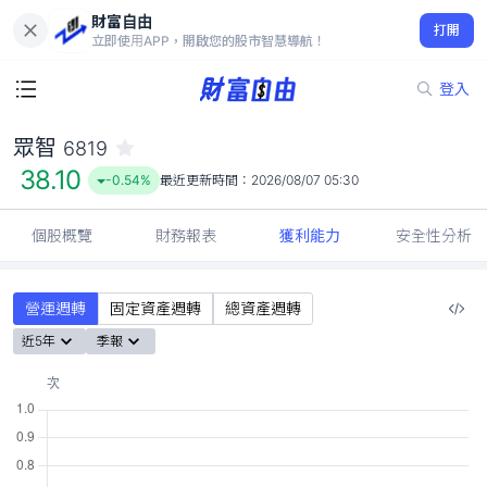
財富自由
眾智 6819
打開
38.10
-0.54%
立即使用APP，開啟您的股市智慧導航！
登入
眾智
6819
38.10
-0.54%
最近更新時間：
2026/08/07 05:30
個股概覽
財務報表
獲利能力
安全性分析
營運週轉
固定資產週轉
總資產週轉
近5年
季報