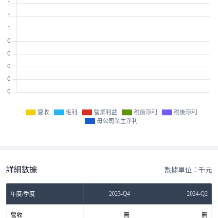
營收
毛利
營業利益
稅前淨利
稅後淨利
母公司業主淨利
詳細數據
數據單位：千元
2023-Q2
2023-Q4
2024-Q2
年度/季度
營收
無
無
無