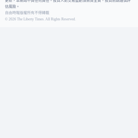
更新，本網站不負任何責任。投資人對交易盈虧須自負全責，投資前請謹慎評
估風險。
自由時報版權所有不得轉載
©
2026
The Liberty Times. All Rights Reserved.