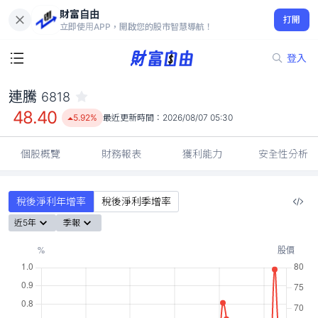
財富自由
連騰 6818
打開
48.40
5.92%
立即使用APP，開啟您的股市智慧導航！
登入
連騰
6818
48.40
5.92%
最近更新時間：
2026/08/07 05:30
個股概覽
財務報表
獲利能力
安全性分析
稅後淨利年增率
稅後淨利季增率
近5年
季報