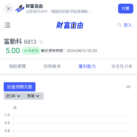
財富自由
富動科 6813
打開
5.00
-9.91%
立即使用APP，開啟您的股市智慧導航！
登入
富動科
6813
5.00
-9.91%
最近更新時間：
2024/06/13 05:30
個股概覽
財務報表
獲利能力
安全性分析
營運週轉天數
近5年
季報