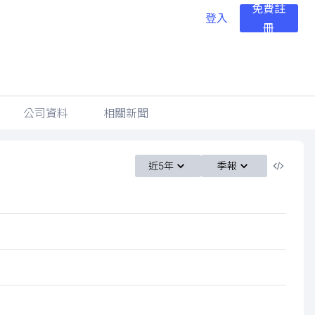
免費註
登入
冊
公司資料
相關新聞
近5年
季報