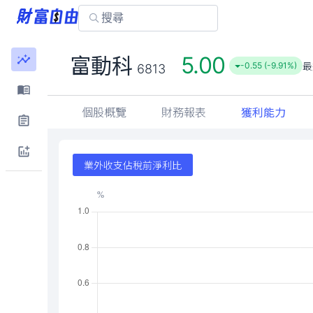
5.00
富動科
最
-0.55 (-9.91%)
6813
個股概覽
財務報表
獲利能力
業外收支佔稅前淨利比