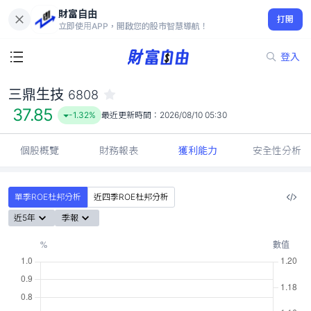
財富自由
三鼎生技 6808
打開
37.85
-1.32%
立即使用APP，開啟您的股市智慧導航！
登入
三鼎生技
6808
37.85
-1.32%
最近更新時間：
2026/08/10 05:30
個股概覽
財務報表
獲利能力
安全性分析
單季ROE杜邦分析
近四季ROE杜邦分析
近5年
季報