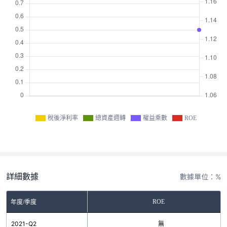
稅後淨利率
總資產週轉
權益乘數
ROE
詳細數據
數據單位：%
ROE
年度/季度
2021-Q2
無