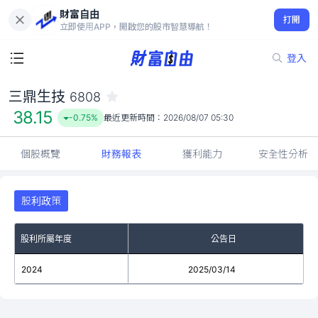
財富自由
三鼎生技 6808
打開
38.15
-0.75%
立即使用APP，開啟您的股市智慧導航！
登入
三鼎生技
6808
38.15
-0.75%
最近更新時間：
2026/08/07 05:30
個股概覽
財務報表
獲利能力
安全性分析
股利政策
股利所屬年度
公告日
2024
2025/03/14