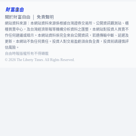
關於財富自由
免責聲明
|
網站資料來源：本網站資料來源係根據台灣證券交易所、公開資訊觀測站、櫃
檯買賣中心，及台灣經濟新報等機構分析資料之匯整，本網站對投資人買賣不
作任何建議或暗示。本網站資料係完全來自公開資訊，若遇傳輸中斷、延遲及
更新，本網站不負任何責任。投資人對交易盈虧須自負全責，投資前請謹慎評
估風險。
自由時報版權所有不得轉載
©
2026
The Liberty Times. All Rights Reserved.