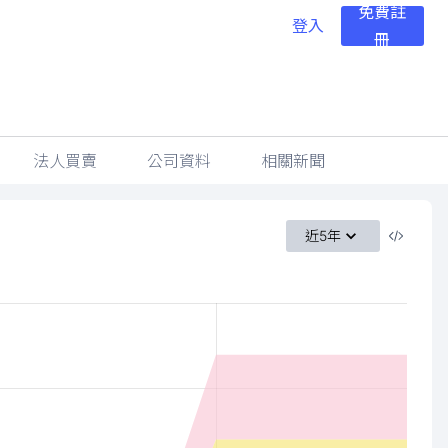
免費註
登入
冊
法人買賣
公司資料
相關新聞
近5年