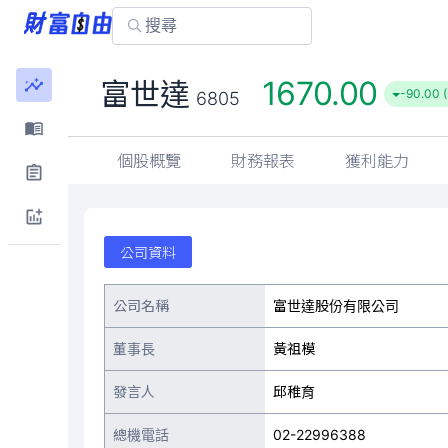
1670.00
富世達
-90.00 (
6805
個股概覽
財務報表
獲利能力
公司資料
公司名稱
富世達股份有限公司
董事長
黃祖模
發言人
邱稚育
總機電話
02-22996388