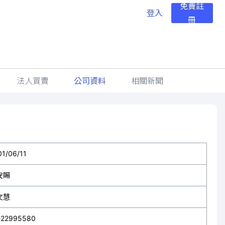
免費註
登入
冊
法人買賣
公司資料
相關新聞
01/06/11
安賜
文慧
-22995580