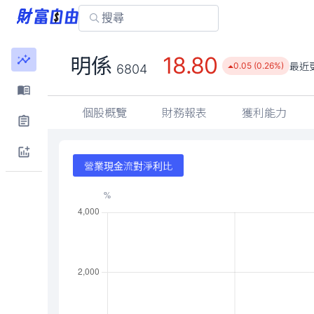
18.80
明係
最近
0.05 (0.26%)
6804
個股概覽
財務報表
獲利能力
營業現金流對淨利比