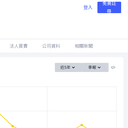
免費註
登入
冊
法人買賣
公司資料
相關新聞
近5年
季報