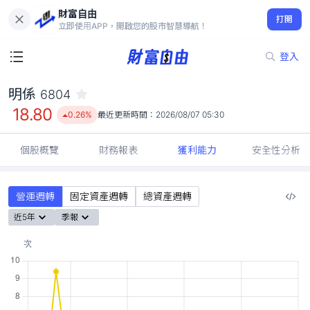
財富自由
明係 6804
打開
18.80
0.26%
立即使用APP，開啟您的股市智慧導航！
登入
明係
6804
18.80
0.26%
最近更新時間：
2026/08/07 05:30
個股概覽
財務報表
獲利能力
安全性分析
營運週轉
固定資產週轉
總資產週轉
近5年
季報