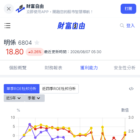
財富自由
明係 6804
打開
18.80
0.26%
立即使用APP，開啟您的股市智慧導航！
登入
明係
6804
18.80
0.26%
最近更新時間：
2026/08/07 05:30
個股概覽
財務報表
獲利能力
安全性分析
單季ROE杜邦分析
近四季ROE杜邦分析
近5年
季報