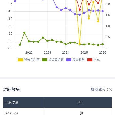
稅後淨利率
總資產週轉
權益乘數
ROE
詳細數據
數據單位：%
ROE
年度/季度
2021-Q2
無