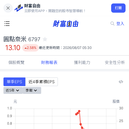
財富自由
圓點奈米 6797
打開
13.10
2.58%
立即使用APP，開啟您的股市智慧導航！
登入
圓點奈米
6797
13.10
2.58%
最近更新時間：
2026/08/07 05:30
個股概覽
財務報表
獲利能力
安全性分析
單季EPS
近4季累積EPS
近5年
季報