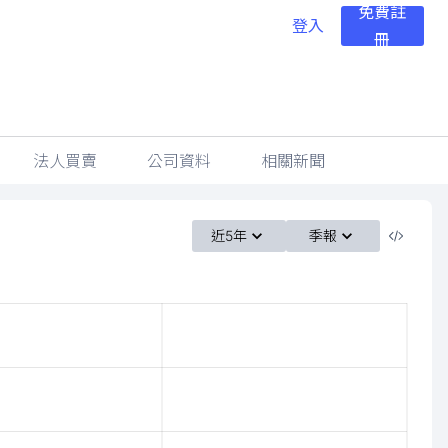
免費註
登入
冊
法人買賣
公司資料
相關新聞
近5年
季報