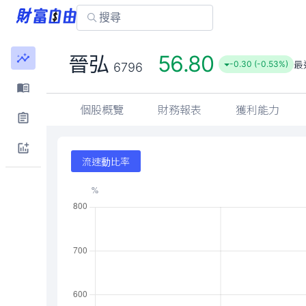
56.80
晉弘
最
-0.30 (-0.53%)
6796
個股概覽
財務報表
獲利能力
流速動比率