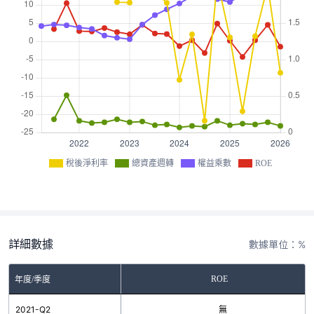
稅後淨利率
總資產週轉
權益乘數
ROE
詳細數據
數據單位：%
ROE
年度/季度
2021-Q2
無