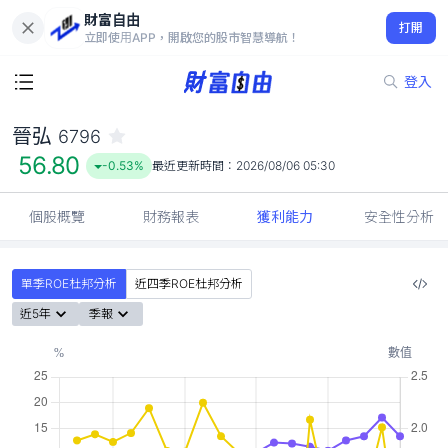
財富自由
晉弘 6796
打開
56.80
-0.53%
立即使用APP，開啟您的股市智慧導航！
登入
晉弘
6796
56.80
-0.53%
最近更新時間：
2026/08/06 05:30
個股概覽
財務報表
獲利能力
安全性分析
單季ROE杜邦分析
近四季ROE杜邦分析
近5年
季報