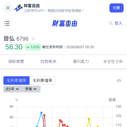
財富自由
晉弘 6796
打開
56.30
-1.05%
立即使用APP，開啟您的股市智慧導航！
登入
晉弘
6796
56.30
-1.05%
最近更新時間：
2026/08/07 05:30
個股概覽
財務報表
獲利能力
安全性分析
毛利年增率
毛利季增率
近5年
季報