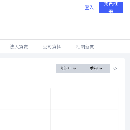
免費註
登入
冊
法人買賣
公司資料
相關新聞
近5年
季報