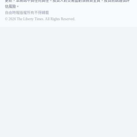
更新，本網站不負任何責任。投資人對交易盈虧須自負全責，投資前請謹慎評
估風險。
自由時報版權所有不得轉載
©
2026
The Liberty Times. All Rights Reserved.