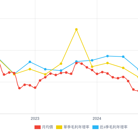
月均價
單季毛利年增率
近4季毛利年增率