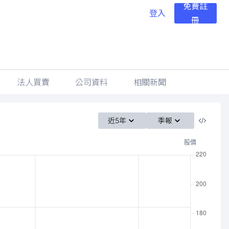
免費註
登入
冊
法人買賣
公司資料
相關新聞
近5年
季報